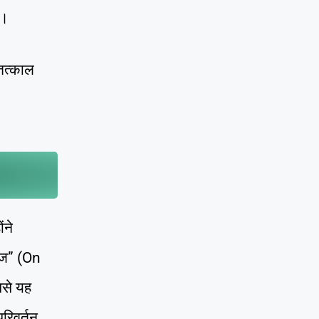
ं।
 तत्काल
ंने
ीज” (On
ससे यह
परिवर्तन