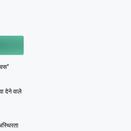
िवस”
 देने वाले
 अस्थिरता